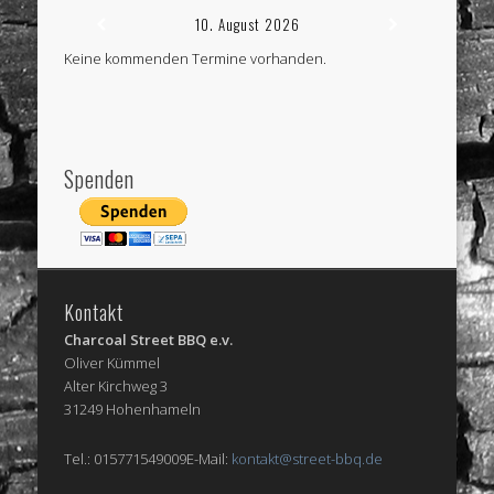
10. August 2026
Keine kommenden Termine vorhanden.
Spenden
Kontakt
Charcoal Street BBQ e.v.
Oliver Kümmel
Alter Kirchweg 3
31249 Hohenhameln
Tel.: 015771549009E-Mail:
kontakt@street-bbq.de