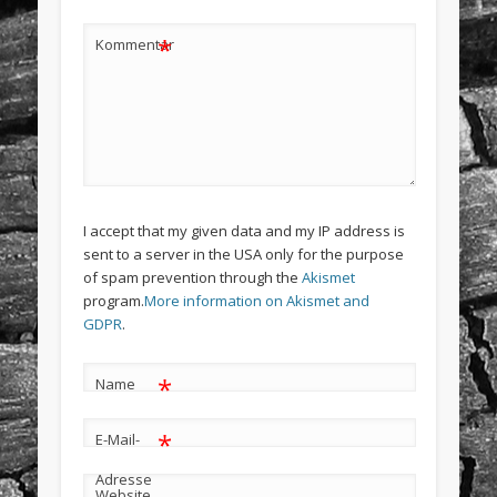
*
Kommentar
I accept that my given data and my IP address is
sent to a server in the USA only for the purpose
of spam prevention through the
Akismet
program.
More information on Akismet and
GDPR
.
*
Name
*
E-Mail-
Adresse
Website