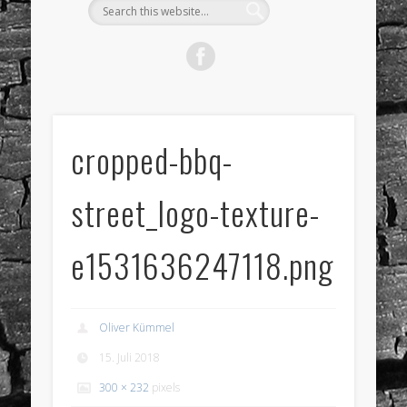
cropped-bbq-
street_logo-texture-
e1531636247118.png
Oliver Kümmel
15. Juli 2018
300 × 232
pixels