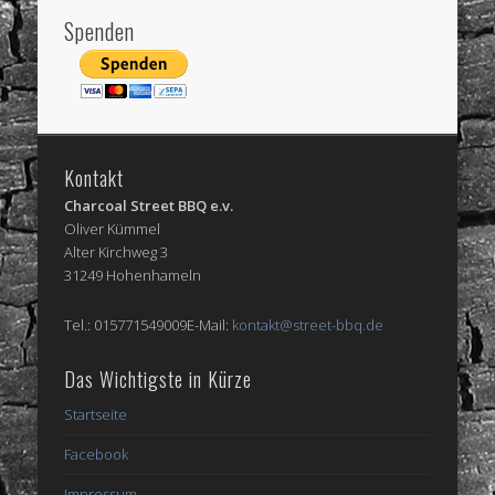
Spenden
Kontakt
Charcoal Street BBQ e.v.
Oliver Kümmel
Alter Kirchweg 3
31249 Hohenhameln
Tel.: 015771549009E-Mail:
kontakt@street-bbq.de
Das Wichtigste in Kürze
Startseite
Facebook
Impressum