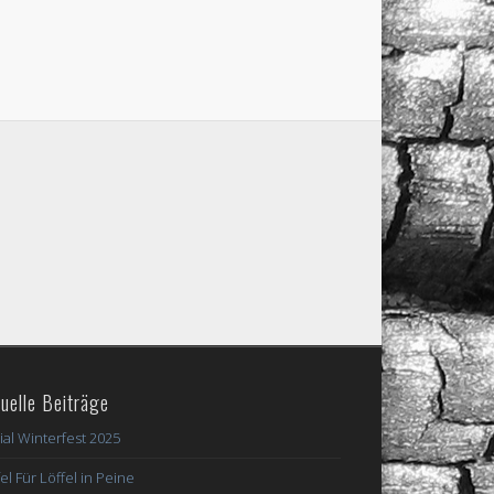
uelle Beiträge
ial Winterfest 2025
el Für Löffel in Peine