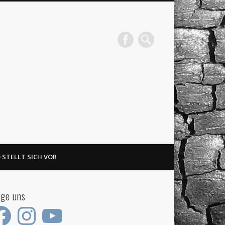
 STELLT SICH VOR
←
→
||
 … Wir sind dabei
lge uns
ebook
Instagram
YouTube