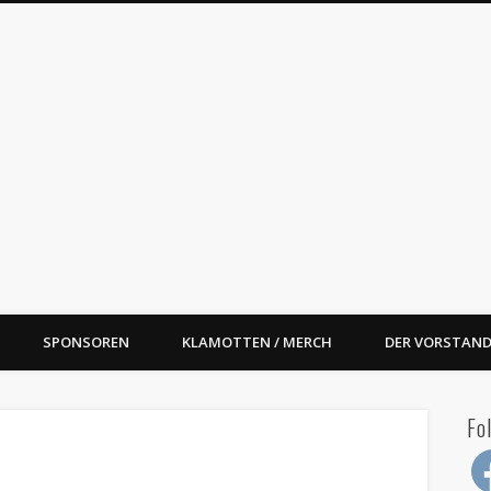
oal Street BBQ e.V.
SPONSOREN
KLAMOTTEN / MERCH
DER VORSTAND
1
2
#BBQfoodBallWM
Fo
Fac