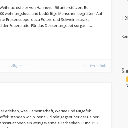
 Weihnachtsfeier von Hannover 96 unterstützen. Bei
.500 wohnungslose und bedürftige Menschen begrüßen. Auf
Te
rte Erbsensuppe, dazu Puten- und Schweinesteaks,
d der Feuerplatte. Für das Dessertangebot sorgte – …
Kei
Allgemein
Permalink
Sp
e
r erleben, was Gemeinschaft, Wärme und Mitgefühl
Löffel“ standen wir in Peine – direkt gegenüber der Peiner
ebenssituationen ein wenig Wärme zu schenken. Rund 150