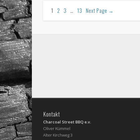
1
2
3
…
13
Next Page
→
Kontakt
Charcoal Street BBQ e.v.
Oliver Kümmel
Alter Kirchweg 3