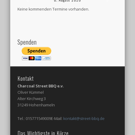
Keine kommenden Termine vorhanden.
Spenden
Kontakt
Charcoal Street BBQ e.v.
Oliver Kümmel
Alter Kirchweg 3
31249 Hohenhameln
Tel.: 015771549009E-Mail:
kontakt@street-bbq.de
Das Wichtigste in Kürze