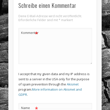
Schreibe einen Kommentar
Deine E-Mail-Adresse wird nicht veröffentlicht.
Erforderliche Felder sind mit
*
markiert
*
Kommentar
I accept that my given data and my IP address is
sent to a server in the USA only for the purpose
of spam prevention through the
Akismet
program.
More information on Akismet and
GDPR
.
*
Name