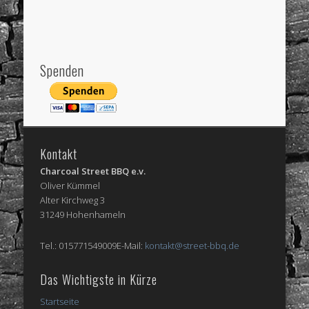
Spenden
Kontakt
Charcoal Street BBQ e.v.
Oliver Kümmel
Alter Kirchweg 3
31249 Hohenhameln
Tel.: 015771549009E-Mail:
kontakt@street-bbq.de
Das Wichtigste in Kürze
Startseite