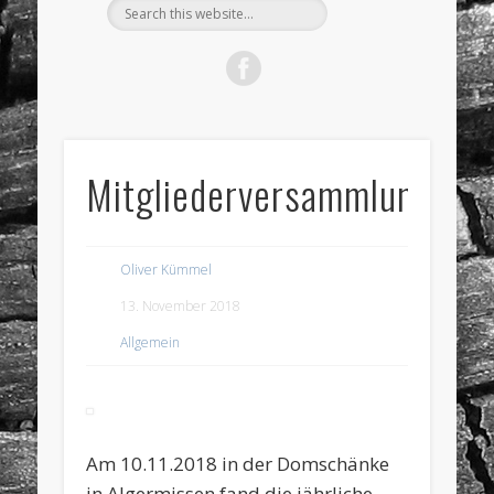
Mitgliederversammlung
Oliver Kümmel
13. November 2018
Allgemein
Am 10.11.2018 in der Domschänke
in Algermissen fand die jährliche