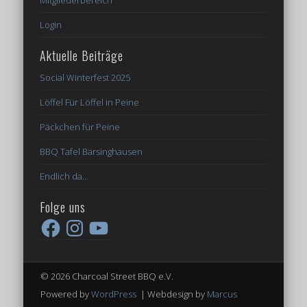
Mitgliederbereich
Login
Aktuelle Beiträge
Social Winterfest 2025
Löffel Für Löffel in Peine
Päckchen für Peine
BBQ Tafel Barsinghausen
Endlich da…
Folge uns
Facebook
Instagram
YouTube
© 2026 Charcoal Street BBQ e.V.
Powered by
WordPress
| Webdesign by
Marcus