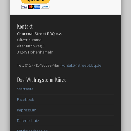
Kontakt
Charcoal Street BBQ e.v.
Oliver Kümmel
Alter Kirchweg 3
31249 Hohenhameln
Tel.: 015771549009E-Mail:
kontakt@street-bbq.de
Das Wichtigste in Kürze
Startseite
Facebook
Impressum
Datenschutz