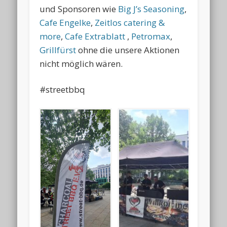
und Sponsoren wie
Big J’s Seasoning
,
Cafe Engelke
,
Zeitlos catering &
more
,
Cafe Extrablatt
,
Petromax
,
Grillfürst
ohne die unsere Aktionen
nicht möglich wären.
#streetbbq