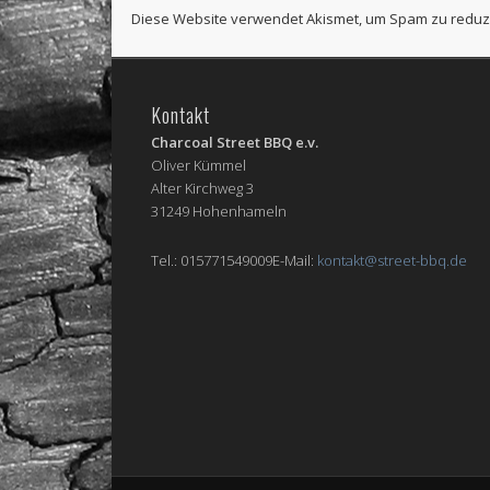
Diese Website verwendet Akismet, um Spam zu reduz
Kontakt
Charcoal Street BBQ e.v.
Oliver Kümmel
Alter Kirchweg 3
31249 Hohenhameln
Tel.: 015771549009E-Mail:
kontakt@street-bbq.de