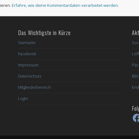
ieren.
Erfahre, wie deine Kommentardaten verarbeitet werden.
Das Wichtigste in Kürze
Akt
Startseite
Soc
Facebook
Löff
Impressum
Päc
Datenschutz
BBQ
Mitgliederbereich
End
Login
Fol
Fac