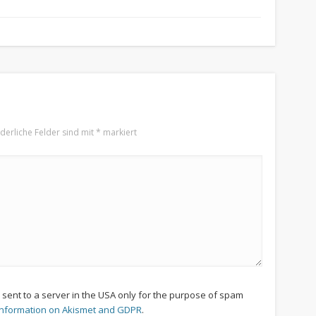
rderliche Felder sind mit
*
markiert
s sent to a server in the USA only for the purpose of spam
information on Akismet and GDPR
.