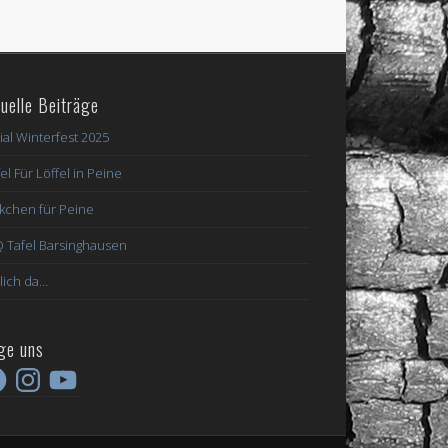
uelle Beiträge
ial Winterfest 2025
el Für Löffel in Peine
kchen für Peine
 Tafel Barsinghausen
lich da…
ge uns
ebook
Instagram
YouTube