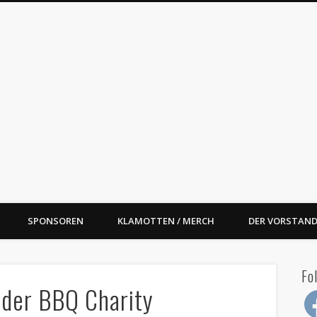
oal Street BBQ e.V.
SPONSOREN
KLAMOTTEN / MERCH
DER VORSTAND
Fo
. der BBQ Charity
Fac