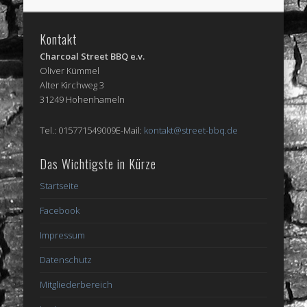
Kontakt
Charcoal Street BBQ e.v.
Oliver Kümmel
Alter Kirchweg 3
31249 Hohenhameln
Tel.: 015771549009E-Mail:
kontakt@street-bbq.de
Das Wichtigste in Kürze
Startseite
Facebook
Impressum
Datenschutz
Mitgliederbereich