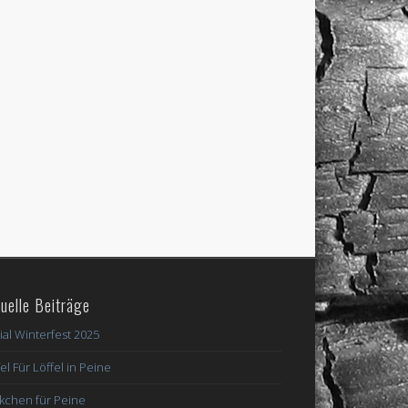
uelle Beiträge
ial Winterfest 2025
el Für Löffel in Peine
kchen für Peine