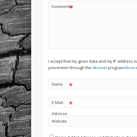
*
Kommentar
I accept that my given data and my IP address i
prevention through the
Akismet
program.
More 
*
Name
*
E-Mail-
Adresse
Website