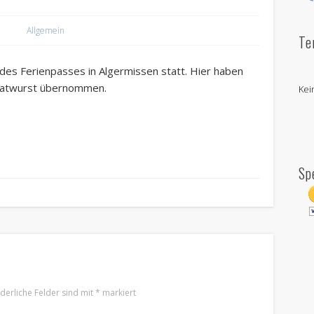
Allgemein
Te
 des Ferienpasses in Algermissen statt. Hier haben
Bratwurst übernommen.
Kei
Sp
rderliche Felder sind mit
*
markiert