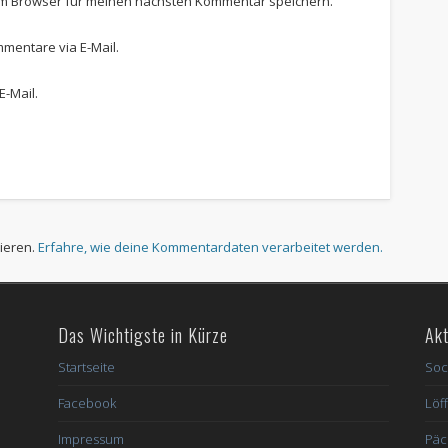
em Browser für meinen nächsten Kommentar speichern.
mentare via E-Mail.
E-Mail.
ieren.
Erfahre, wie deine Kommentardaten verarbeitet werden.
Das Wichtigste in Kürze
Akt
Startseite
Soc
Facebook
Löff
Impressum
Päc