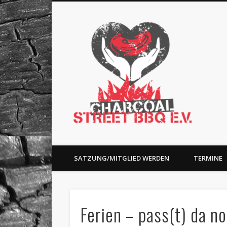
Charc
Facebook
Charity and BBQ
SATZUNG/MITGLIED WERDEN
TERMINE
Ferien – pass(t) da 