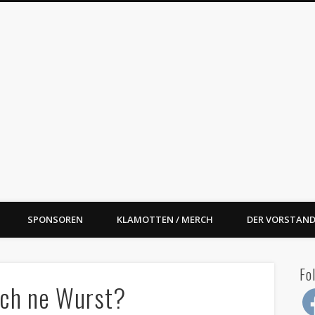
oal Street BBQ e.V.
SPONSOREN
KLAMOTTEN / MERCH
DER VORSTAND
Fo
noch ne Wurst?
Fac