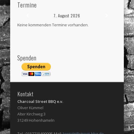
Termine
7. August 2026
Keine kommenden Termine vorhanden.
Spenden
Kontakt
Charcoal Street BBQ e.v.
Oliver Kümmel
Alter Kirchweg 3
31249 Hohenhameln
Tel.: 015771549009E-Mail:
kontakt@street-bbq.de