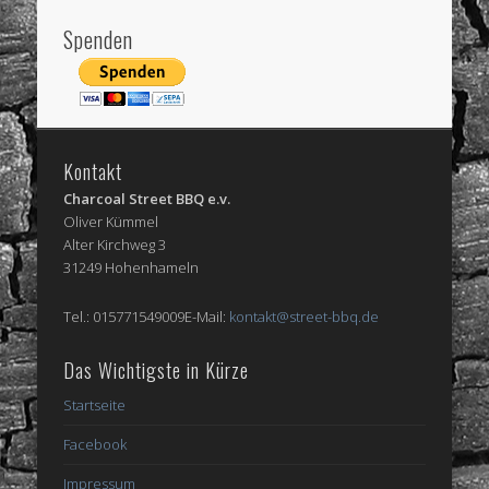
Spenden
Kontakt
Charcoal Street BBQ e.v.
Oliver Kümmel
Alter Kirchweg 3
31249 Hohenhameln
Tel.: 015771549009E-Mail:
kontakt@street-bbq.de
Das Wichtigste in Kürze
Startseite
Facebook
Impressum