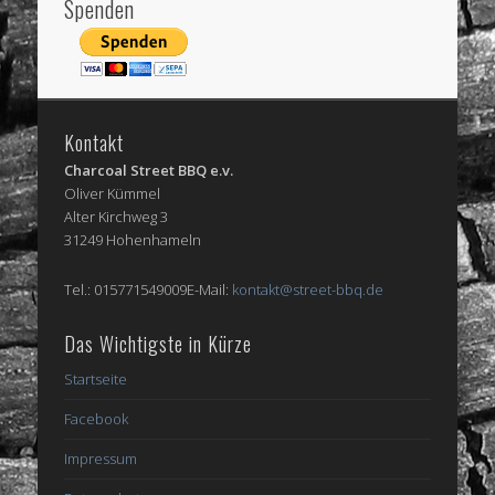
Spenden
Kontakt
Charcoal Street BBQ e.v.
Oliver Kümmel
Alter Kirchweg 3
31249 Hohenhameln
Tel.: 015771549009E-Mail:
kontakt@street-bbq.de
Das Wichtigste in Kürze
Startseite
Facebook
Impressum