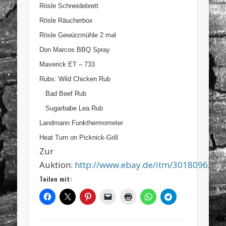
Rösle Schneidebrett
Rösle Räucherbox
Rösle Gewürzmühle 2 mal
Don Marcos BBQ Spray
Maverick ET – 733
Rubs: Wild Chicken Rub
Bad Beef Rub
Sugarbabe Lea Rub
Landmann Funkthermometer
Heat Turn on Picknick-Grill
Zur
Auktion:
http://www.ebay.de/itm/3018096365
Teilen mit: