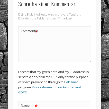
Schreibe einen Kommentar
Deine E-Mail-Adresse wird nicht veröffentlicht.
Erforderliche Felder sind mit
*
markiert
*
Kommentar
I accept that my given data and my IP address is
sent to a server in the USA only for the purpose
of spam prevention through the
Akismet
program.
More information on Akismet and
GDPR
.
*
Name