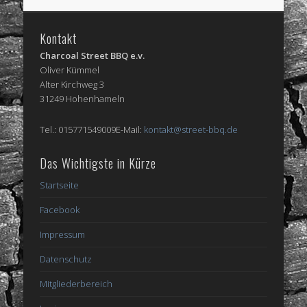
Kontakt
Charcoal Street BBQ e.v.
Oliver Kümmel
Alter Kirchweg 3
31249 Hohenhameln
Tel.: 015771549009E-Mail:
kontakt@street-bbq.de
Das Wichtigste in Kürze
Startseite
Facebook
Impressum
Datenschutz
Mitgliederbereich