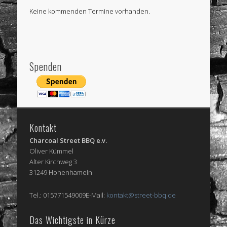
Keine kommenden Termine vorhanden.
Spenden
Kontakt
Charcoal Street BBQ e.v.
Oliver Kümmel
Alter Kirchweg 3
31249 Hohenhameln
Tel.: 015771549009E-Mail:
kontakt@street-bbq.de
Das Wichtigste in Kürze