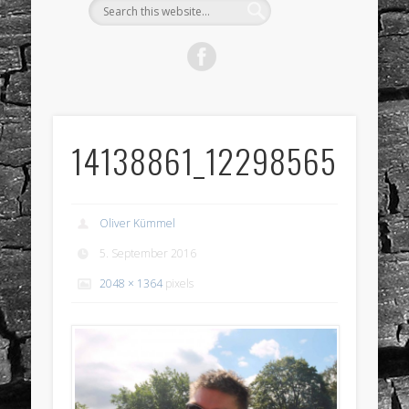
14138861_122985657038
Oliver Kümmel
5. September 2016
2048 × 1364
pixels