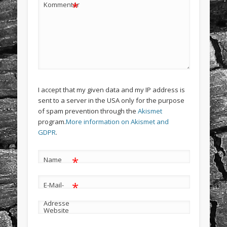
*
Kommentar
I accept that my given data and my IP address is
sent to a server in the USA only for the purpose
of spam prevention through the
Akismet
program.
More information on Akismet and
GDPR
.
*
Name
*
E-Mail-
Adresse
Website