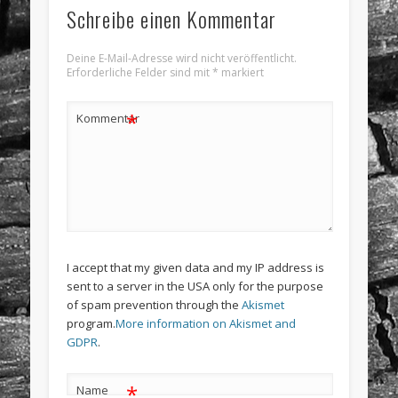
Schreibe einen Kommentar
Deine E-Mail-Adresse wird nicht veröffentlicht.
Erforderliche Felder sind mit
*
markiert
*
Kommentar
I accept that my given data and my IP address is
sent to a server in the USA only for the purpose
of spam prevention through the
Akismet
program.
More information on Akismet and
GDPR
.
*
Name