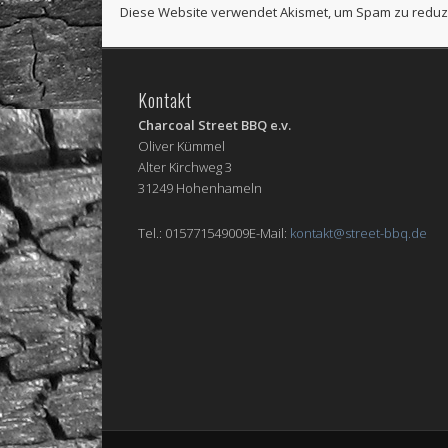
Diese Website verwendet Akismet, um Spam zu reduz
Kontakt
Charcoal Street BBQ e.v.
Oliver Kümmel
Alter Kirchweg 3
31249 Hohenhameln
Tel.: 015771549009E-Mail:
kontakt@street-bbq.de