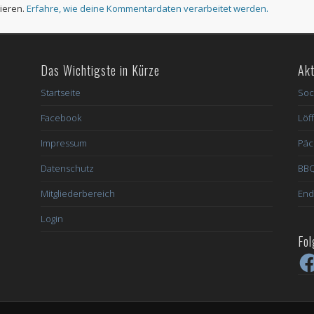
ieren.
Erfahre, wie deine Kommentardaten verarbeitet werden.
Das Wichtigste in Kürze
Akt
Startseite
Soc
Facebook
Löff
Impressum
Päc
Datenschutz
BBQ
Mitgliederbereich
End
Login
Fol
Fac