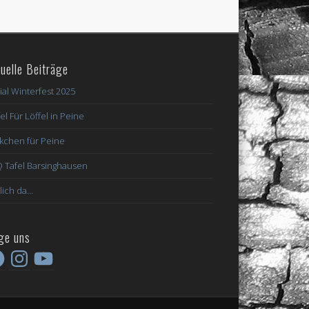
uelle Beiträge
ial Winterfest 2025
el Für Löffel in Peine
kchen für Peine
 Tafel Barsinghausen
lich da…
ge uns
ebook
Instagram
YouTube