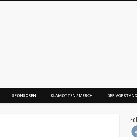
oal Street BBQ e.V.
SPONSOREN
KLAMOTTEN / MERCH
DER VORSTAND
Fo
Fac