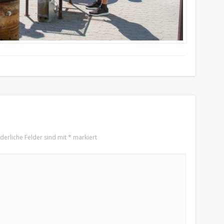
rderliche Felder sind mit
*
markiert