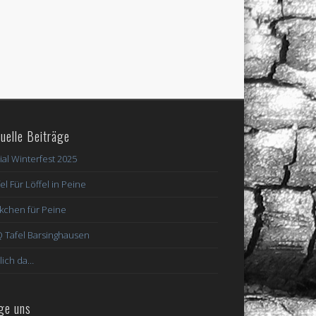
uelle Beiträge
ial Winterfest 2025
el Für Löffel in Peine
kchen für Peine
 Tafel Barsinghausen
lich da…
ge uns