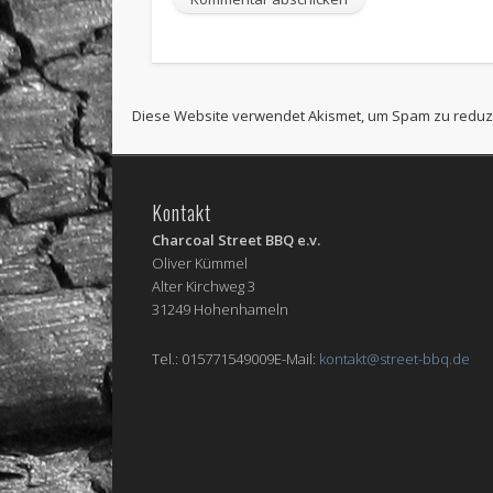
Diese Website verwendet Akismet, um Spam zu reduz
Kontakt
Charcoal Street BBQ e.v.
Oliver Kümmel
Alter Kirchweg 3
31249 Hohenhameln
Tel.: 015771549009E-Mail:
kontakt@street-bbq.de