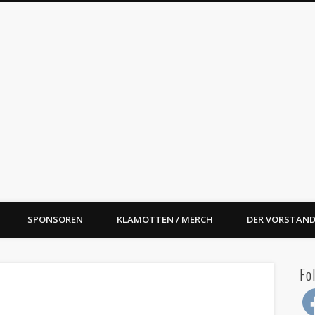
oal Street BBQ e.V.
SPONSOREN
KLAMOTTEN / MERCH
DER VORSTAND
Fo
Fac