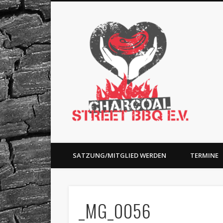
Charc
Facebook
Charity and BBQ
SATZUNG/MITGLIED WERDEN
TERMINE
_MG_0056