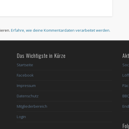
ieren.
Erfahre, wie deine Kommentardaten verarbeitet werden.
Das Wichtigste in Kürze
Akt
Startseite
Soc
Facebook
Löff
Impressum
Päc
Datenschutz
BBQ
Mitgliederbereich
End
Login
Fol