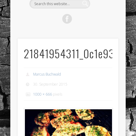
21841954311_0c1e93498
Marcus Buchwald
30. September 2015
1000 × 666
pixels