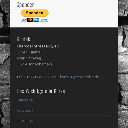
Spenden
Kontakt
Charcoal Street BBQ e.v.
Oliver Kümmel
Alter Kirchweg 3
31249 Hohenhameln
Tel.: 015771549009E-Mail:
kontakt@street-bbq.de
Das Wichtigste in Kürze
Startseite
Facebook
Impressum