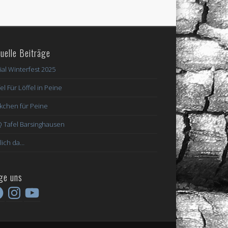
uelle Beiträge
ial Winterfest 2025
el Für Löffel in Peine
kchen für Peine
 Tafel Barsinghausen
lich da…
ge uns
ebook
Instagram
YouTube