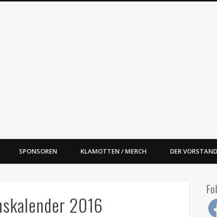
oal Street BBQ e.V.
SPONSOREN
KLAMOTTEN / MERCH
DER VORSTAND
Fo
nskalender 2016
Fac