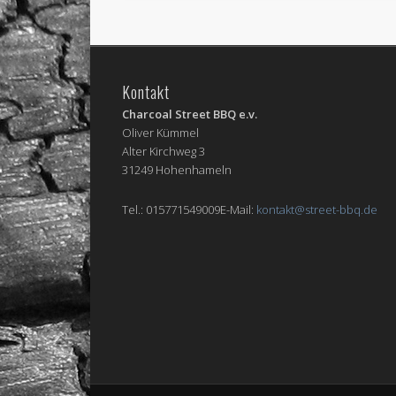
Kontakt
Charcoal Street BBQ e.v.
Oliver Kümmel
Alter Kirchweg 3
31249 Hohenhameln
Tel.: 015771549009E-Mail:
kontakt@street-bbq.de