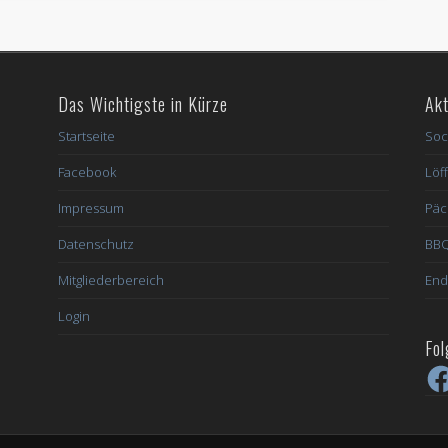
Das Wichtigste in Kürze
Akt
Startseite
Soc
Facebook
Löff
Impressum
Päc
Datenschutz
BBQ
Mitgliederbereich
End
Login
Fol
Fac