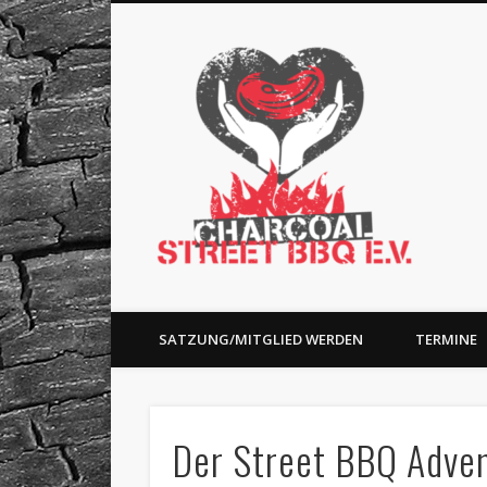
Charc
Facebook
Charity and BBQ
SATZUNG/MITGLIED WERDEN
TERMINE
Der Street BBQ Adve