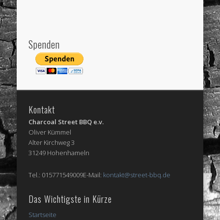
Spenden
Kontakt
Charcoal Street BBQ e.v.
Oliver Kümmel
Alter Kirchweg 3
31249 Hohenhameln
Tel.: 015771549009E-Mail:
kontakt@street-bbq.de
Das Wichtigste in Kürze
Startseite