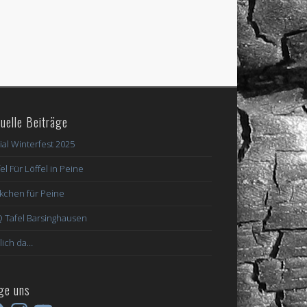
uelle Beiträge
ial Winterfest 2025
el Für Löffel in Peine
kchen für Peine
 Tafel Barsinghausen
lich da…
ge uns
ebook
Instagram
YouTube