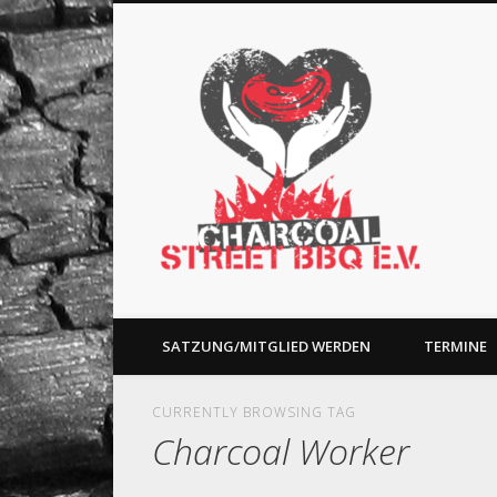
Charc
Facebook
Charity and BBQ
SATZUNG/MITGLIED WERDEN
TERMINE
CURRENTLY BROWSING TAG
Charcoal Worker