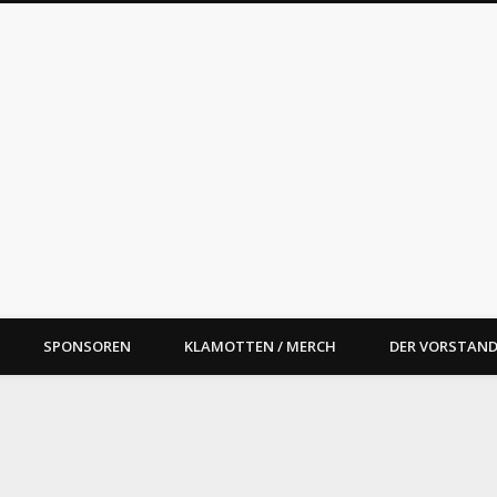
oal Street BBQ e.V.
SPONSOREN
KLAMOTTEN / MERCH
DER VORSTAND