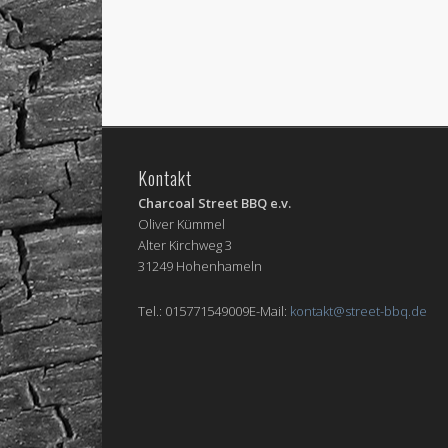
Kontakt
Charcoal Street BBQ e.v.
Oliver Kümmel
Alter Kirchweg 3
31249 Hohenhameln
Tel.: 015771549009E-Mail:
kontakt@street-bbq.de