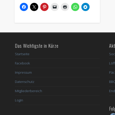
Das Wichtigste in Kürze
Akt
Startseite
Soc
Facebook
Löff
Impressum
Päc
Datenschutz
BBQ
Mitgliederbereich
End
Login
Fol
Fac